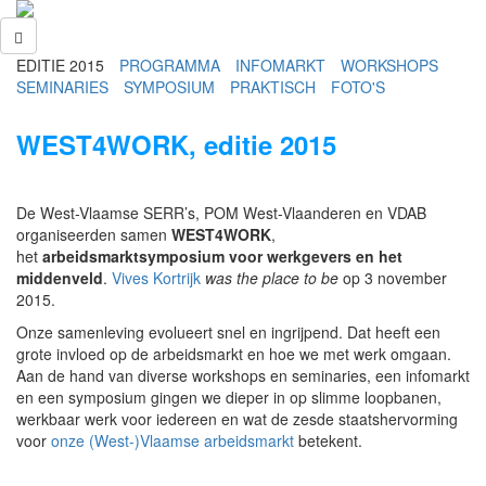
EDITIE 2015
PROGRAMMA
INFOMARKT
WORKSHOPS
SEMINARIES
SYMPOSIUM
PRAKTISCH
FOTO'S
WEST4WORK, editie 2015
De West-Vlaamse SERR’s, POM West-Vlaanderen en VDAB
organiseerden samen
WEST4WORK
,
het
arbeidsmarktsymposium voor werkgevers en het
middenveld
.
Vives Kortrijk
was the place to be
op 3 november
2015.
Onze samenleving evolueert snel en ingrijpend. Dat heeft een
grote invloed op de arbeidsmarkt en hoe we met werk omgaan.
Aan de hand van diverse workshops en seminaries, een infomarkt
en een symposium gingen we dieper in op slimme loopbanen,
werkbaar werk voor iedereen en wat de zesde staatshervorming
voor
onze (West-)Vlaamse arbeidsmarkt
betekent.