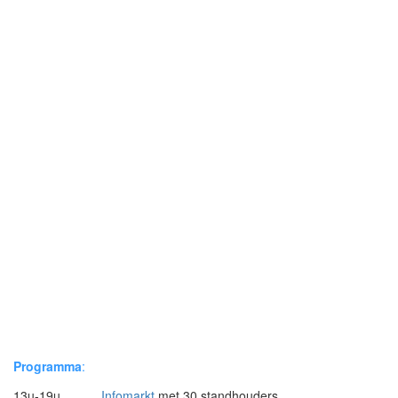
Programma
:
13u-19u
Infomarkt
met 30 standhouders