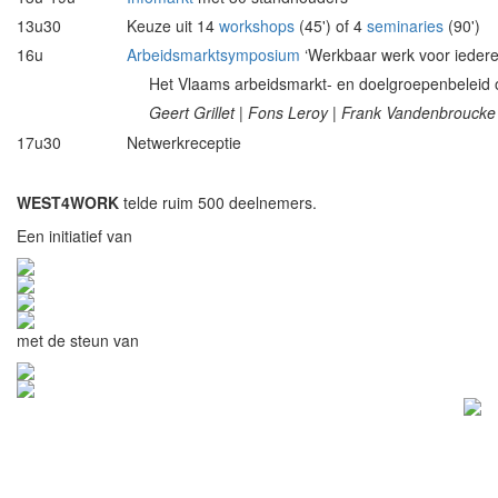
13u30
Keuze uit 14
workshops
(45') of 4
seminaries
(90')
16u
Arbeidsmarktsymposium
‘Werkbaar werk voor iedere
Het Vlaams arbeidsmarkt- en doelgroepenbeleid o
Geert Grillet | Fons Leroy | Frank Vandenbroucke
17u30
Netwerkreceptie
WEST4WORK
telde ruim 500 deelnemers.
Een initiatief van
met de steun van